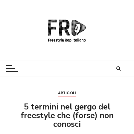
S
a
l
t
a
a
l
c
Freestyle Rap Italiano
Il sito principale sulla disciplina
o
n
t
e
n
ARTICOLI
u
5 termini nel gergo del
t
freestyle che (forse) non
o
conosci