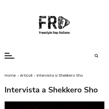
S
a
l
t
a
a
l
c
Freestyle Rap Italiano
Il sito principale sulla disciplina
o
n
t
e
Home
Articoli
Intervista a Shekkero Sho
n
u
Intervista a Shekkero Sho
t
o