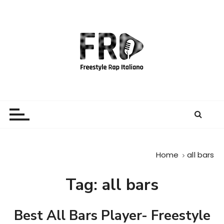
S
a
l
t
a
a
l
c
Freestyle Rap Italiano
Il sito principale sulla disciplina
o
n
t
e
Home
all bars
n
u
Tag:
all bars
t
o
Best All Bars Player- Freestyle