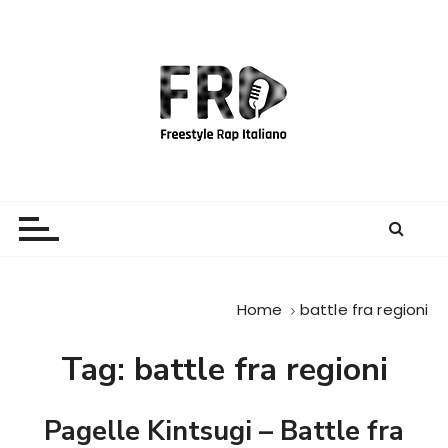
S
a
l
t
a
a
l
c
Freestyle Rap Italiano
Il sito principale sulla disciplina
o
n
t
e
Home
battle fra regioni
n
u
Tag:
battle fra regioni
t
o
Pagelle Kintsugi – Battle fra