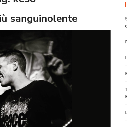
più sanguinolente
L