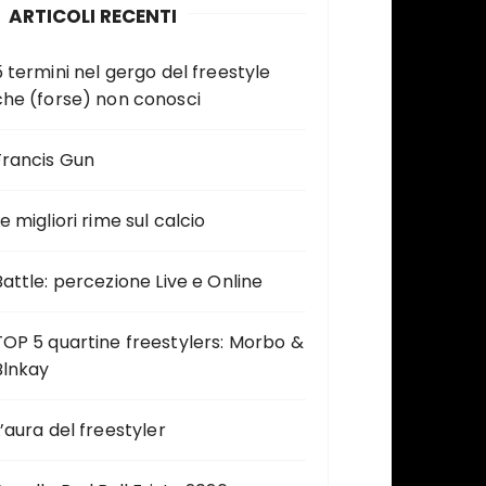
ARTICOLI RECENTI
5 termini nel gergo del freestyle
che (forse) non conosci
Francis Gun
e migliori rime sul calcio
Battle: percezione Live e Online
TOP 5 quartine freestylers: Morbo &
Blnkay
L’aura del freestyler