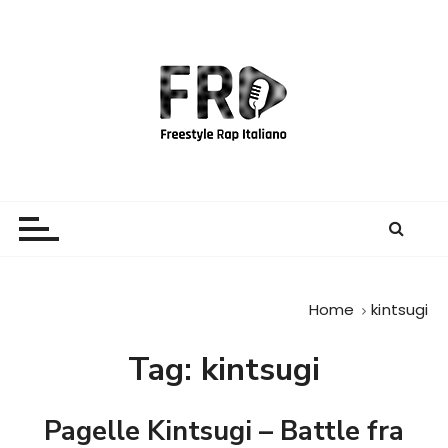
S
a
l
t
a
a
l
c
Freestyle Rap Italiano
Il sito principale sulla disciplina
o
n
t
e
Home
kintsugi
n
u
Tag:
kintsugi
t
o
Pagelle Kintsugi – Battle fra