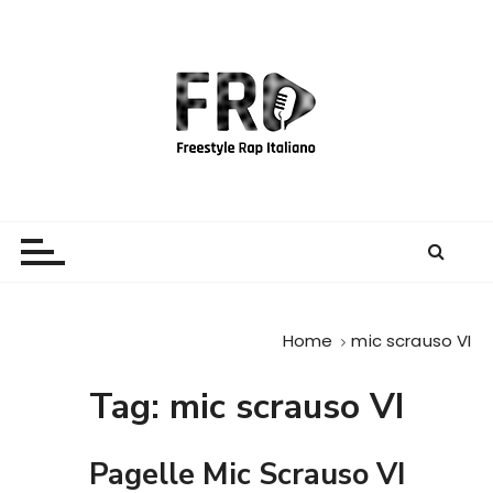
S
a
l
t
a
a
l
c
Freestyle Rap Italiano
Il sito principale sulla disciplina
o
n
t
e
Home
mic scrauso VI
n
u
Tag:
mic scrauso VI
t
o
Pagelle Mic Scrauso VI