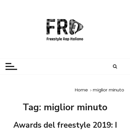
S
a
l
t
a
a
l
c
Freestyle Rap Italiano
Il sito principale sulla disciplina
o
n
t
e
Home
miglior minuto
n
u
Tag:
miglior minuto
t
o
Awards del freestyle 2019: I