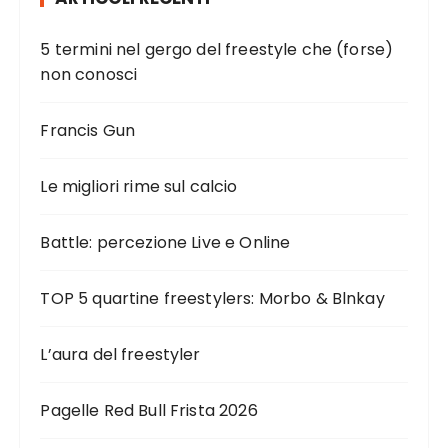
n
a
5 termini nel gergo del freestyle che (forse)
z
non conosci
i
o
Francis Gun
n
e
Le migliori rime sul calcio
d
Battle: percezione Live e Online
e
g
TOP 5 quartine freestylers: Morbo & Blnkay
l
i
L’aura del freestyler
a
r
Pagelle Red Bull Frista 2026
t