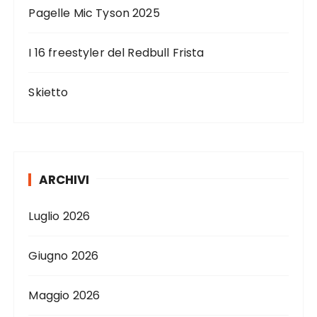
i
Pagelle Mic Tyson 2025
c
I 16 freestyler del Redbull Frista
o
l
Skietto
i
ARCHIVI
Luglio 2026
Giugno 2026
Maggio 2026