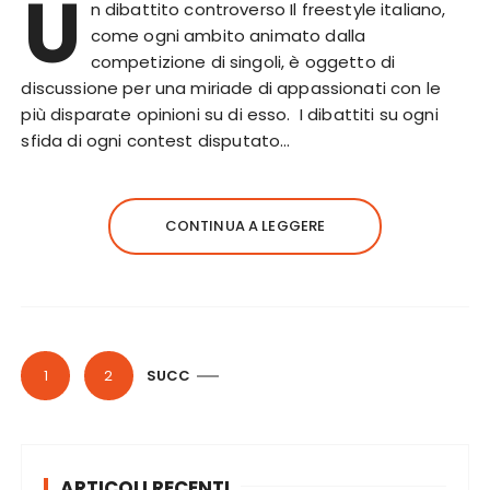
U
n dibattito controverso Il freestyle italiano,
come ogni ambito animato dalla
competizione di singoli, è oggetto di
discussione per una miriade di appassionati con le
più disparate opinioni su di esso. I dibattiti su ogni
sfida di ogni contest disputato…
CONTINUA A LEGGERE
P
1
2
SUCC
a
g
i
ARTICOLI RECENTI