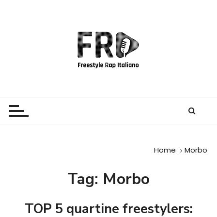
S
a
l
t
a
a
l
c
Freestyle Rap Italiano
Il sito principale sulla disciplina
o
n
t
e
Home
Morbo
n
u
Tag:
Morbo
t
o
TOP 5 quartine freestylers: