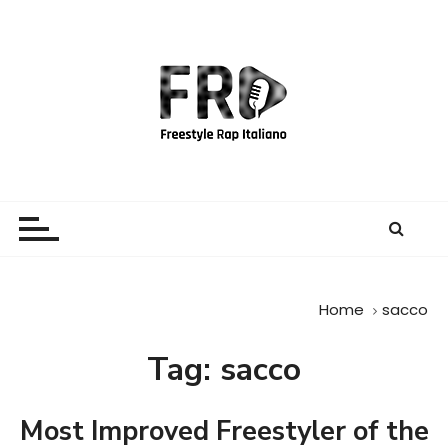
S
a
l
t
a
a
l
c
Freestyle Rap Italiano
Il sito principale sulla disciplina
o
n
t
e
Home
sacco
n
u
Tag:
sacco
t
o
Most Improved Freestyler of the