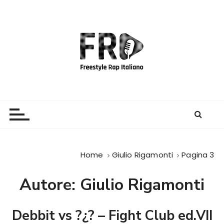
S
a
l
t
a
a
l
c
Freestyle Rap Italiano
Il sito principale sulla disciplina
o
n
t
e
Home
Giulio Rigamonti
Pagina 3
n
u
Autore:
Giulio Rigamonti
t
o
Debbit vs ?¿? – Fight Club ed.VII