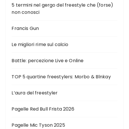
a
5 termini nel gergo del freestyle che (forse)
z
non conosci
i
o
Francis Gun
n
e
Le migliori rime sul calcio
d
Battle: percezione Live e Online
e
g
TOP 5 quartine freestylers: Morbo & Blnkay
l
i
L’aura del freestyler
a
r
Pagelle Red Bull Frista 2026
t
i
Pagelle Mic Tyson 2025