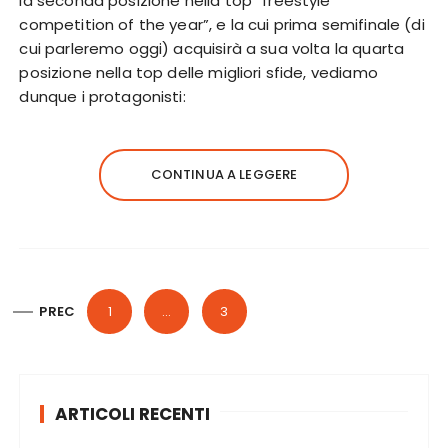
la seconda posizione nella top “freestyle
competition of the year”, e la cui prima semifinale (di
cui parleremo oggi) acquisirà a sua volta la quarta
posizione nella top delle migliori sfide, vediamo
dunque i protagonisti:
CONTINUA A LEGGERE
P
PREC
1
…
3
a
g
i
ARTICOLI RECENTI
n