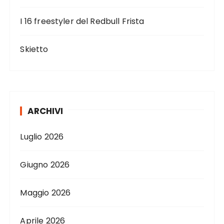
c
I 16 freestyler del Redbull Frista
o
l
Skietto
i
ARCHIVI
Luglio 2026
Giugno 2026
Maggio 2026
Aprile 2026