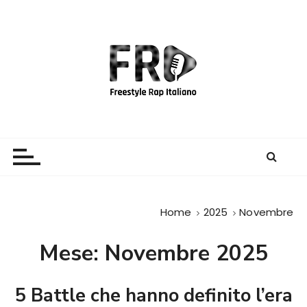
S
a
l
t
a
a
l
c
Freestyle Rap Italiano
Il sito principale sulla disciplina
o
n
t
e
Home
2025
Novembre
n
u
Mese:
Novembre 2025
t
o
5 Battle che hanno definito l’era