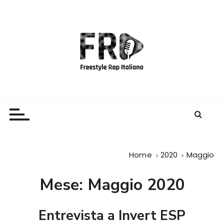
S
a
l
t
a
a
l
c
Freestyle Rap Italiano
Il sito principale sulla disciplina
o
n
t
e
Home
2020
Maggio
n
u
Mese:
Maggio 2020
t
o
Entrevista a Invert ESP