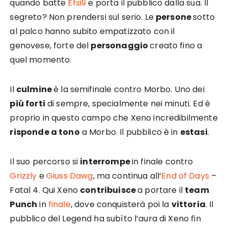
quando batte
Efsi9
e porta il pubblico dalla sua. Il
segreto? Non prendersi sul serio. Le
persone
sotto
al palco hanno subito empatizzato con il
genovese, forte del
personaggio
creato fino a
quel momento.
Il
culmine
è la semifinale contro Morbo. Uno dei
più forti
di sempre, specialmente nei minuti. Ed è
proprio in questo campo che Xeno incredibilmente
risponde a tono
a Morbo. Il pubblico è in
estasi
.
Il suo percorso si
interrompe
in finale contro
Grizzly
e
Giuss Dawg
, ma continua all’
End of Days
–
Fatal 4. Qui Xeno
contribuisce
a portare il
team
Punch
in
finale
, dove conquisterà poi la
vittoria
. Il
pubblico del Legend ha subìto l’aura di Xeno fin