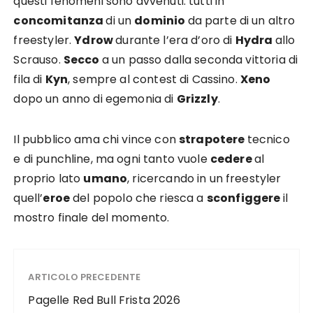
questi fenomeni sono avvenuti: tutti in
concomitanza
di un
dominio
da parte di un altro
freestyler.
Ydrow
durante l’era d’oro di
Hydra
allo
Scrauso.
Secco
a un passo dalla seconda vittoria di
fila di
Kyn
, sempre al contest di Cassino.
Xeno
dopo un anno di egemonia di
Grizzly
.
Il pubblico ama chi vince con
strapotere
tecnico
e di punchline, ma ogni tanto vuole
cedere
al
proprio lato
umano
, ricercando in un freestyler
quell’
eroe
del popolo che riesca a
sconfiggere
il
mostro finale del momento.
ARTICOLO PRECEDENTE
Pagelle Red Bull Frista 2026