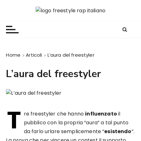
S
a
Freestyle Rap Italiano
Il sito principale sulla disciplina
l
t
a
a
l
Home
Articoli
L’aura del freestyler
c
o
L’aura del freestyler
n
t
e
n
u
T
t
re freestyler che hanno
influenzato
il
o
pubblico con la propria “aura” a tal punto
da farlo urlare semplicemente “
esistendo
”.
La prova che per vincere un contest il supporto