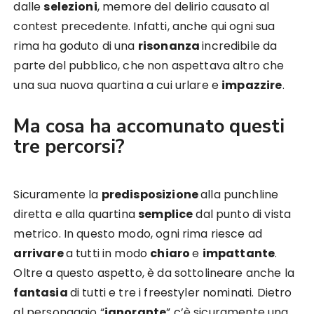
dalle
selezioni
, memore del delirio causato al
contest precedente. Infatti, anche qui ogni sua
rima ha goduto di una
risonanza
incredibile da
parte del pubblico, che non aspettava altro che
una sua nuova quartina a cui urlare e
impazzire
.
Ma cosa ha accomunato questi
tre percorsi?
Sicuramente la
predisposizione
alla punchline
diretta e alla quartina
semplice
dal punto di vista
metrico. In questo modo, ogni rima riesce ad
arrivare
a tutti in modo
chiaro
e
impattante
.
Oltre a questo aspetto, è da sottolineare anche la
fantasia
di tutti e tre i freestyler nominati. Dietro
al personaggio “
ignorante
” c’è sicuramente una