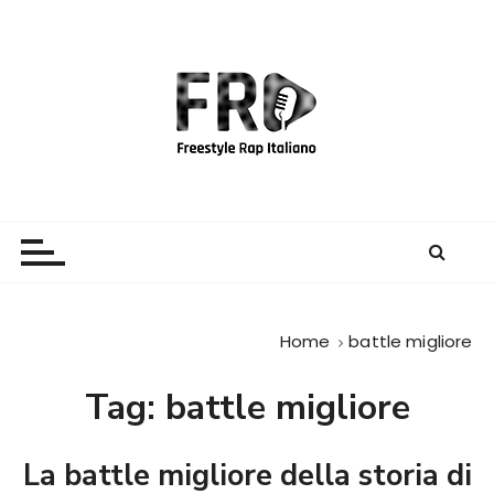
S
a
l
t
a
a
l
c
Freestyle Rap Italiano
Il sito principale sulla disciplina
o
n
t
e
Home
battle migliore
n
u
Tag:
battle migliore
t
o
La battle migliore della storia di