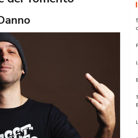
Danno
L