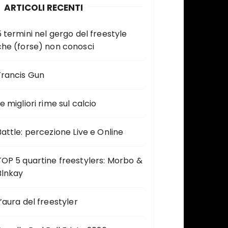
ARTICOLI RECENTI
5 termini nel gergo del freestyle
che (forse) non conosci
Francis Gun
e migliori rime sul calcio
Battle: percezione Live e Online
TOP 5 quartine freestylers: Morbo &
Blnkay
L’aura del freestyler