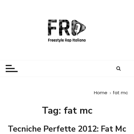
S
a
l
t
a
a
l
c
Freestyle Rap Italiano
Il sito principale sulla disciplina
o
n
t
e
Home
fat mc
n
u
Tag:
fat mc
t
o
Tecniche Perfette 2012: Fat Mc