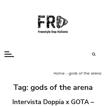
S
a
l
t
a
a
l
c
Freestyle Rap Italiano
Il sito principale sulla disciplina
o
n
t
e
Home
gods of the arena
n
u
Tag:
gods of the arena
t
o
Intervista Doppia x GOTA –