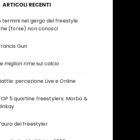
ARTICOLI RECENTI
5 termini nel gergo del freestyle
che (forse) non conosci
Francis Gun
e migliori rime sul calcio
Battle: percezione Live e Online
TOP 5 quartine freestylers: Morbo &
Blnkay
L’aura del freestyler