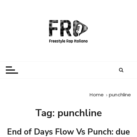
S
a
l
t
a
a
l
c
Freestyle Rap Italiano
Il sito principale sulla disciplina
o
n
t
e
Home
punchline
n
u
Tag:
punchline
t
o
End of Days Flow Vs Punch: due