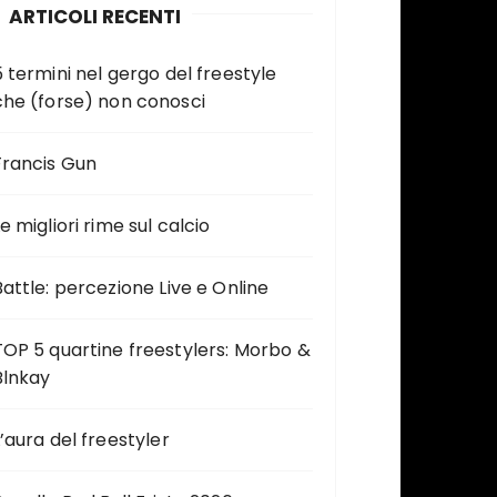
ARTICOLI RECENTI
5 termini nel gergo del freestyle
che (forse) non conosci
Francis Gun
e migliori rime sul calcio
Battle: percezione Live e Online
TOP 5 quartine freestylers: Morbo &
Blnkay
L’aura del freestyler