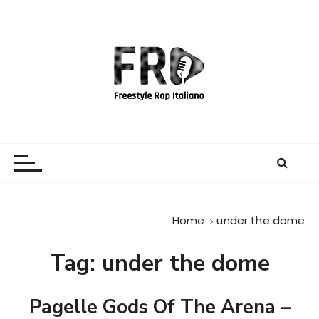
S
a
l
t
a
a
l
c
Freestyle Rap Italiano
Il sito principale sulla disciplina
o
n
t
e
Home
under the dome
n
u
Tag:
under the dome
t
o
Pagelle Gods Of The Arena –