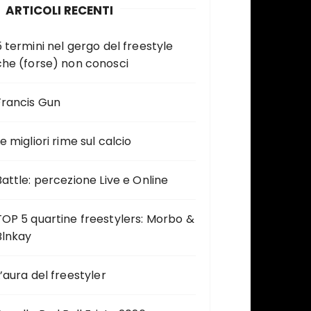
ARTICOLI RECENTI
5 termini nel gergo del freestyle
che (forse) non conosci
Francis Gun
e migliori rime sul calcio
Battle: percezione Live e Online
TOP 5 quartine freestylers: Morbo &
Blnkay
L’aura del freestyler