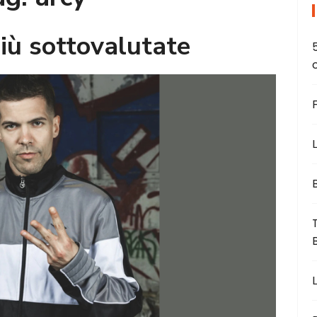
più sottovalutate
L