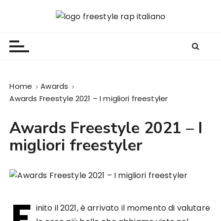
S
a
Freestyle Rap Italiano
Il sito principale sulla disciplina
l
t
a
a
l
Home
Awards
c
Awards Freestyle 2021 – I migliori freestyler
o
n
Awards Freestyle 2021 – I
t
migliori freestyler
e
n
u
t
o
F
inito il 2021, è arrivato il momento di valutare