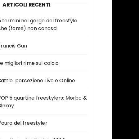
ARTICOLI RECENTI
5 termini nel gergo del freestyle
che (forse) non conosci
Francis Gun
e migliori rime sul calcio
Battle: percezione Live e Online
TOP 5 quartine freestylers: Morbo &
Blnkay
L’aura del freestyler