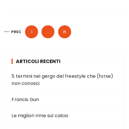
P
PREC
1
…
15
a
g
i
ARTICOLI RECENTI
n
a
5 termini nel gergo del freestyle che (forse)
z
non conosci
i
o
Francis Gun
n
e
Le migliori rime sul calcio
d