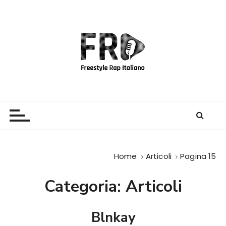
S
a
l
t
a
a
l
c
Freestyle Rap Italiano
Il sito principale sulla disciplina
o
n
t
e
Home
Articoli
Pagina 15
n
u
Categoria:
Articoli
t
o
Blnkay