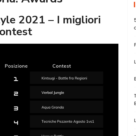
le 2021 – I migliori
ontest
L