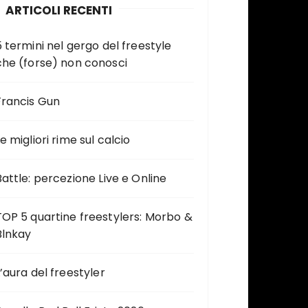
ARTICOLI RECENTI
5 termini nel gergo del freestyle
che (forse) non conosci
Francis Gun
e migliori rime sul calcio
Battle: percezione Live e Online
TOP 5 quartine freestylers: Morbo &
Blnkay
L’aura del freestyler