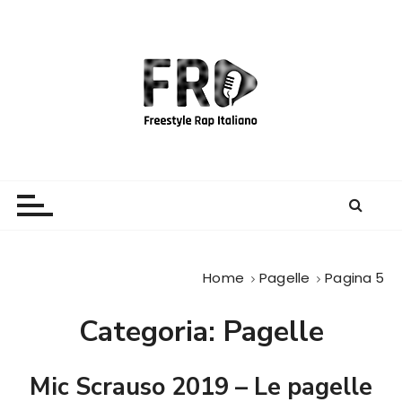
S
a
l
t
a
a
l
c
Freestyle Rap Italiano
Il sito principale sulla disciplina
o
n
t
e
Home
Pagelle
Pagina 5
n
u
Categoria:
Pagelle
t
o
Mic Scrauso 2019 – Le pagelle