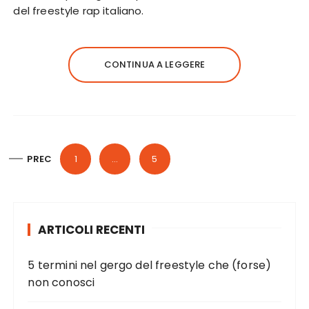
del freestyle rap italiano.
CONTINUA A LEGGERE
P
PREC
1
…
5
a
g
i
ARTICOLI RECENTI
n
a
5 termini nel gergo del freestyle che (forse)
z
non conosci
i