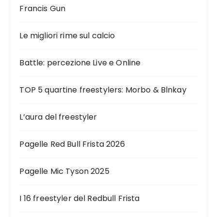
o
Francis Gun
n
e
Le migliori rime sul calcio
d
Battle: percezione Live e Online
e
g
TOP 5 quartine freestylers: Morbo & Blnkay
l
i
L’aura del freestyler
a
r
Pagelle Red Bull Frista 2026
t
i
Pagelle Mic Tyson 2025
c
I 16 freestyler del Redbull Frista
o