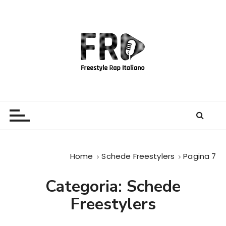
S
a
l
t
a
a
l
c
Freestyle Rap Italiano
Il sito principale sulla disciplina
o
n
t
e
Home
Schede Freestylers
Pagina 7
n
u
Categoria:
Schede
t
o
Freestylers