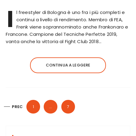
I
l freestyler di Bologna è uno fra i più completi e
continui a livello di rendimento. Membro di FEA,
Frenk viene soprannominato anche Frankonaro e
Francone. Campione del Tecniche Perfette 2019,
vanta anche la vittoria al Fight Club 2018…
CONTINUA A LEGGERE
P
PREC
1
…
7
a
g
i