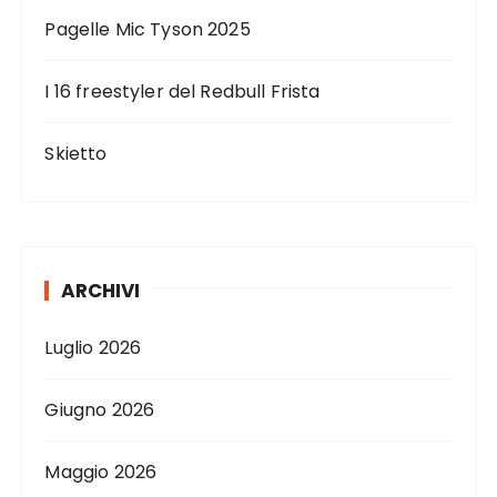
t
i
Pagelle Mic Tyson 2025
c
I 16 freestyler del Redbull Frista
o
l
Skietto
i
ARCHIVI
Luglio 2026
Giugno 2026
Maggio 2026