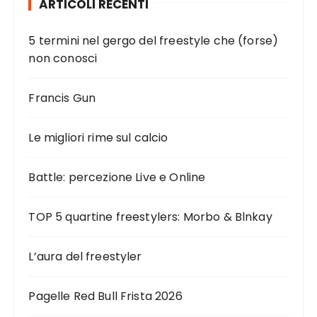
ARTICOLI RECENTI
n
a
5 termini nel gergo del freestyle che (forse)
z
non conosci
i
o
Francis Gun
n
e
Le migliori rime sul calcio
d
Battle: percezione Live e Online
e
g
TOP 5 quartine freestylers: Morbo & Blnkay
l
i
L’aura del freestyler
a
r
Pagelle Red Bull Frista 2026