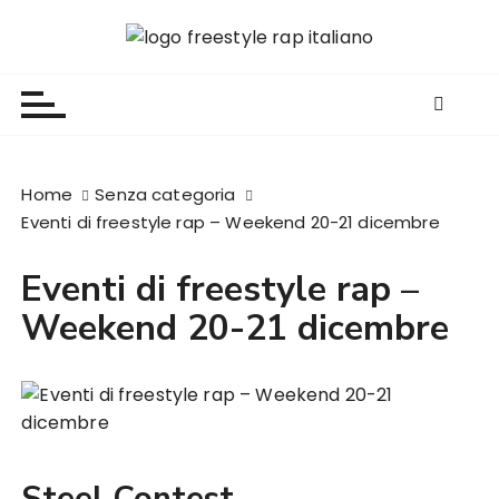
S
a
Freestyle Rap Italiano
Il sito principale sulla disciplina
l
t
a
a
l
Home
Senza categoria
c
Eventi di freestyle rap – Weekend 20-21 dicembre
o
n
Eventi di freestyle rap –
t
Weekend 20-21 dicembre
e
n
u
t
o
Steel Contest