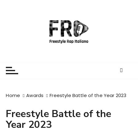
S
a
l
t
a
a
l
c
Freestyle Rap Italiano
Il sito principale sulla disciplina
o
n
t
e
Home
Awards
Freestyle Battle of the Year 2023
n
u
Freestyle Battle of the
t
o
Year 2023