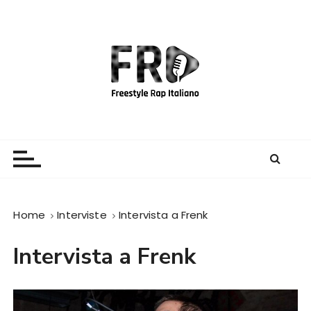
S
a
l
t
a
a
l
c
Freestyle Rap Italiano
Il sito principale sulla disciplina
o
n
t
e
Home
Interviste
Intervista a Frenk
n
u
Intervista a Frenk
t
o