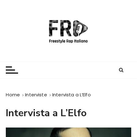
S
a
l
t
a
a
l
c
Freestyle Rap Italiano
Il sito principale sulla disciplina
o
n
t
e
Home
Interviste
Intervista a L’Elfo
n
u
Intervista a L’Elfo
t
o