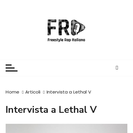
S
a
l
t
a
a
l
c
Freestyle Rap Italiano
Il sito principale sulla disciplina
o
n
t
e
Home
Articoli
Intervista a Lethal V
n
u
Intervista a Lethal V
t
o