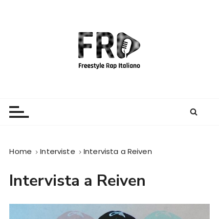
S
a
l
t
a
a
l
c
Freestyle Rap Italiano
Il sito principale sulla disciplina
o
n
t
e
Home
Interviste
Intervista a Reiven
n
u
Intervista a Reiven
t
o