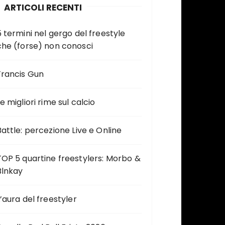
ARTICOLI RECENTI
5 termini nel gergo del freestyle
che (forse) non conosci
Francis Gun
e migliori rime sul calcio
Battle: percezione Live e Online
TOP 5 quartine freestylers: Morbo &
Blnkay
L’aura del freestyler