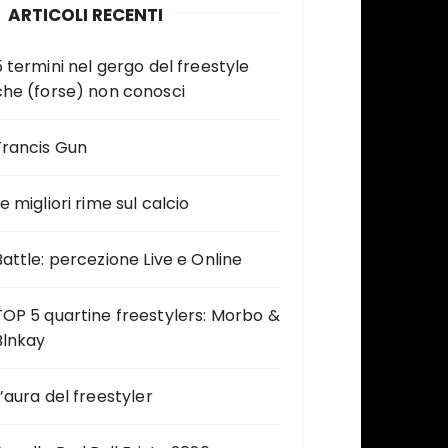
ARTICOLI RECENTI
5 termini nel gergo del freestyle
che (forse) non conosci
Francis Gun
e migliori rime sul calcio
Battle: percezione Live e Online
TOP 5 quartine freestylers: Morbo &
Blnkay
L’aura del freestyler