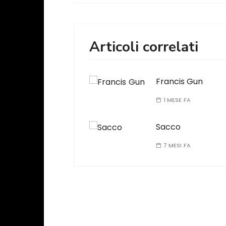
Articoli correlati
Francis Gun
1 MESE FA
Sacco
7 MESI FA