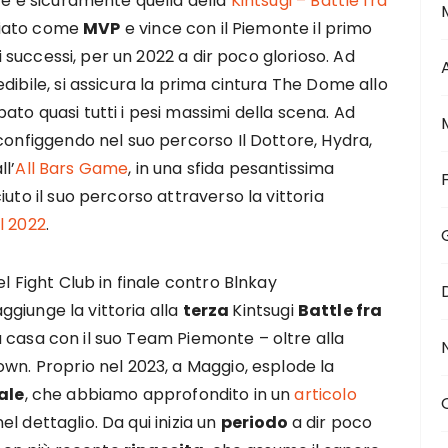
re è sicuramente quella della
Kintsugi – Battle fra
emiato come
MVP
e vince con il Piemonte il primo
di successi, per un 2022 a dir poco glorioso. Ad
dibile, si assicura la prima cintura The Dome allo
to quasi tutti i pesi massimi della scena. Ad
configgendo nel suo percorso Il Dottore, Hydra,
l’
All Bars Game
, in una sfida pesantissima
uto il suo percorso attraverso la vittoria
l 2022
.
l Fight Club in finale contro Blnkay
aggiunge la vittoria alla
terza
Kintsugi
Battle fra
 casa con il suo Team Piemonte – oltre alla
own. Proprio nel 2023, a Maggio, esplode la
ale
, che abbiamo approfondito in un
articolo
l dettaglio. Da qui inizia un
periodo
a dir poco