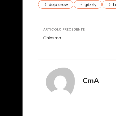
dojo crew
grizzly
t
ARTICOLO PRECEDENTE
Chiasmo
CmA