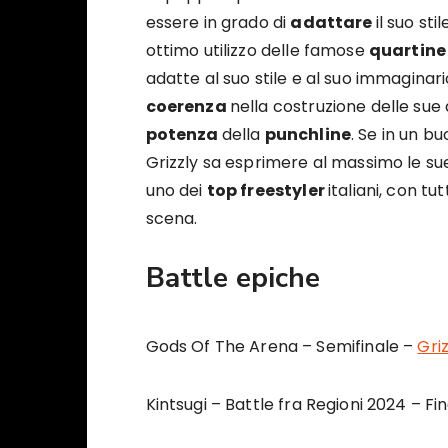
essere in grado di
adattare
il suo st
ottimo utilizzo delle famose
quartine
adatte al suo stile e al suo immaginario
coerenza
nella costruzione delle sue 
potenza
della
punchline
. Se in un 
Grizzly sa esprimere al massimo le sue 
uno dei
top freestyler
italiani, con tu
scena.
Battle epiche
Gods Of The Arena – Semifinale –
Gri
Kintsugi – Battle fra Regioni 2024 – F