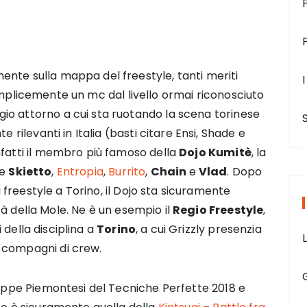
nte sulla mappa del freestyle, tanti meriti
I
mplicemente un mc dal livello ormai riconosciuto
io attorno a cui sta ruotando la scena torinese
e rilevanti in Italia (basti citare Ensi, Shade e
nfatti il membro più famoso della
Dojo Kumitè
, la
he
Skietto
,
Entropia
,
Burrito
,
Chain
e
Vlad
. Dopo
di freestyle a Torino, il Dojo sta sicuramente
tà della Mole. Ne è un esempio il
Regio Freestyle
,
 della disciplina a
Torino
, a cui Grizzly presenzia
 compagni di crew.
tappe Piemontesi del Tecniche Perfette 2018 e