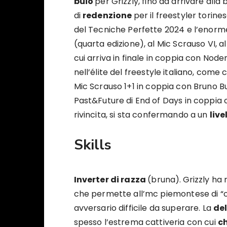
buio
per Grizzly, fino ad arrivare all
di
redenzione
per il freestyler torine
del Tecniche Perfette 2024 e l’enorme
(quarta edizione), al Mic Scrauso VI, a
cui arriva in finale in coppia con Nodem
nell’élite del freestyle italiano, come
Mic Scrauso 1+1 in coppia con Bruno Bug
Past&Future di End of Days in coppia 
rivincita, si sta confermando a un
live
Skills
Inverter di razza
(bruna).
Grizzly ha 
che permette all’mc piemontese di “c
avversario difficile da superare. La
de
spesso l’estrema cattiveria con cui
c