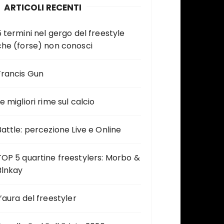
ARTICOLI RECENTI
5 termini nel gergo del freestyle
che (forse) non conosci
Francis Gun
e migliori rime sul calcio
Battle: percezione Live e Online
TOP 5 quartine freestylers: Morbo &
Blnkay
L’aura del freestyler