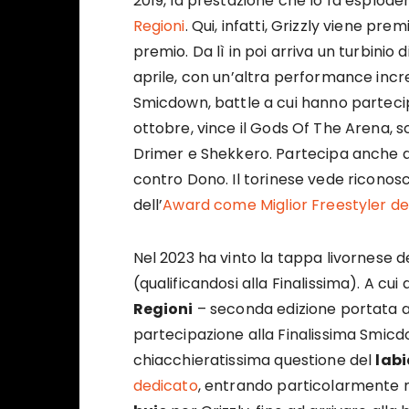
2019, la prestazione che lo fa esplode
Regioni
. Qui, infatti, Grizzly viene pr
premio. Da lì in poi arriva un turbinio 
aprile, con un’altra performance incre
Smicdown, battle a cui hanno partecipa
ottobre, vince il Gods Of The Arena, s
Drimer e Shekkero. Partecipa anche al
contro Dono. Il torinese vede riconosci
dell’
Award come Miglior Freestyler de
Nel 2023 ha vinto la tappa livornese de
(qualificandosi alla Finalissima). A cui 
Regioni
– seconda edizione portata a
partecipazione alla Finalissima Smicd
chiacchieratissima questione del
labi
dedicato
, entrando particolarmente ne