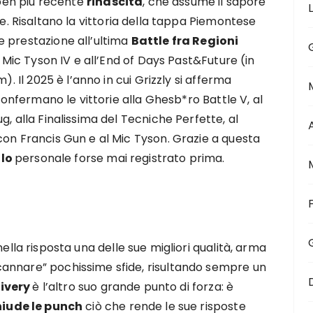
a ben più recente
rinascita
, che assume il sapore
se. Risaltano la vittoria della tappa Piemontese
 prestazione all’ultima
Battle fra Regioni
l Mic Tyson IV e all’End of Days Past&Future (in
). Il 2025 è l’anno in cui Grizzly si afferma
 confermano le vittorie alla Ghesb*ro Battle V, al
, alla Finalissima del Tecniche Perfette, al
con Francis Gun e al Mic Tyson. Grazie a questa
llo
personale forse mai registrato prima.
nella risposta una delle sue migliori qualità, arma
annare” pochissime sfide, risultando sempre un
livery
è l’altro suo grande punto di forza: è
hiude le punch
ciò che rende le sue risposte