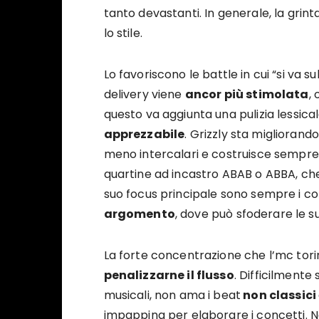
tanto devastanti. In generale, la grin
lo stile.
Lo favoriscono le battle in cui “si va su
delivery viene
ancor più stimolata
,
questo va aggiunta una pulizia lessica
apprezzabile
. Grizzly sta migliorando
meno intercalari e costruisce sempre
quartine ad incastro ABAB o ABBA, che
suo focus principale sono sempre i co
argomento
, dove può sfoderare le su
La forte concentrazione che l’mc tor
penalizzarne il flusso
. Difficilmente
musicali, non ama i beat
non classici
impappina per elaborare i concetti. N