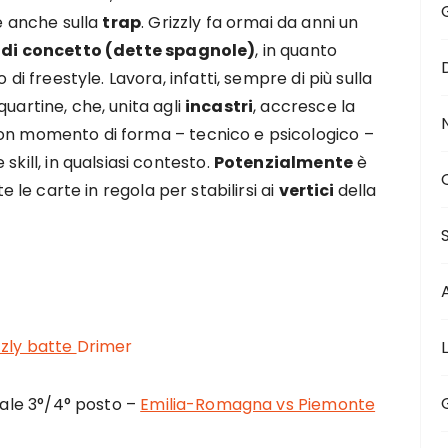
ile anche sulla
trap
. Grizzly fa ormai da anni un
 di concetto (dette spagnole)
, in quanto
 di freestyle. Lavora, infatti, sempre di più sulla
quartine, che, unita agli
incastri
, accresce la
buon momento di forma – tecnico e psicologico –
skill, in qualsiasi contesto.
Potenzialmente
è
tte le carte in regola per stabilirsi ai
vertici
della
zzly batte
Drimer
inale 3°/4° posto –
Emilia-Romagna vs Piemonte