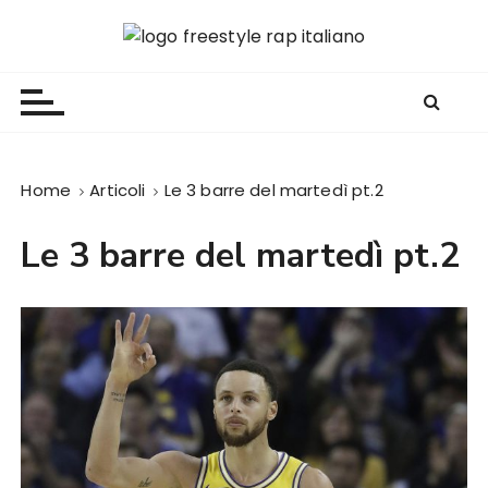
S
a
Freestyle Rap Italiano
Il sito principale sulla disciplina
l
t
a
a
l
Home
Articoli
Le 3 barre del martedì pt.2
c
o
Le 3 barre del martedì pt.2
n
t
e
n
u
t
o