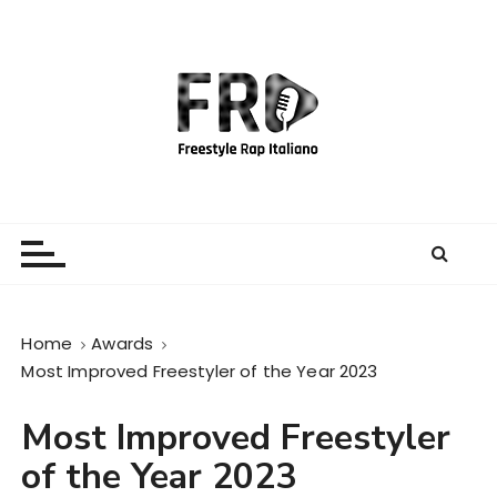
S
a
l
t
a
a
l
c
Freestyle Rap Italiano
Il sito principale sulla disciplina
o
n
t
e
Home
Awards
n
Most Improved Freestyler of the Year 2023
u
t
Most Improved Freestyler
o
of the Year 2023