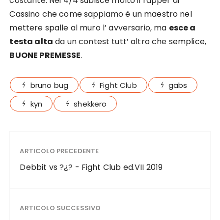
costante. Nei 4/4 subisce molto il rapper di
Cassino che come sappiamo è un maestro nel
mettere spalle al muro l’ avversario, ma
esce a
testa alta
da un contest tutt’ altro che semplice,
BUONE PREMESSE
.
bruno bug
Fight Club
gabs
kyn
shekkero
ARTICOLO PRECEDENTE
Debbit vs ?¿? - Fight Club ed.VII 2019
ARTICOLO SUCCESSIVO