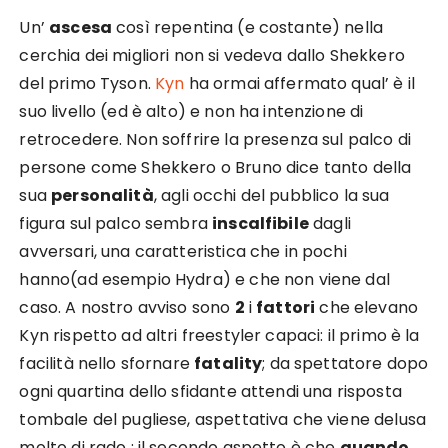
Un’
ascesa
così repentina (e costante) nella
cerchia dei migliori non si vedeva dallo Shekkero
del primo Tyson.
Kyn
ha ormai affermato qual’ è il
suo livello (ed è alto) e non ha intenzione di
retrocedere. Non soffrire la presenza sul palco di
persone come Shekkero o Bruno dice tanto della
sua
personalità
, agli occhi del pubblico la sua
figura sul palco sembra
inscalfibile
dagli
avversari, una caratteristica che in pochi
hanno(ad esempio Hydra) e che non viene dal
caso. A nostro avviso sono
2
i
fattori
che elevano
Kyn rispetto ad altri freestyler capaci: il primo è la
facilità nello sfornare
fatality
; da spettatore dopo
ogni quartina dello sfidante attendi una risposta
tombale del pugliese, aspettativa che viene delusa
molto di rado ; il secondo aspetto è che
quando