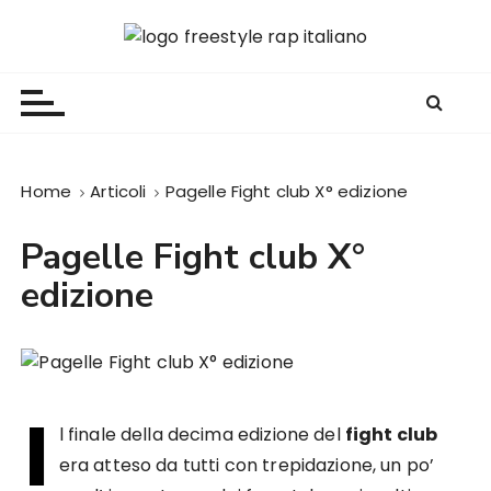
S
a
Freestyle Rap Italiano
Il sito principale sulla disciplina
l
t
a
a
l
Home
Articoli
Pagelle Fight club X° edizione
c
o
Pagelle Fight club X°
n
edizione
t
e
n
u
t
I
o
l finale della decima edizione del
fight club
era atteso da tutti con trepidazione, un po’