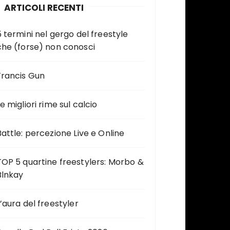
ARTICOLI RECENTI
5 termini nel gergo del freestyle
che (forse) non conosci
Francis Gun
e migliori rime sul calcio
Battle: percezione Live e Online
TOP 5 quartine freestylers: Morbo &
Blnkay
L’aura del freestyler