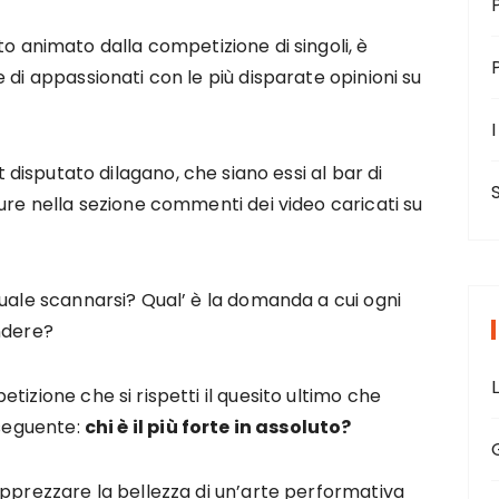
o animato dalla competizione di singoli, è
 di appassionati con le più disparate opinioni su
I
t disputato dilagano, che siano essi al bar di
ure nella sezione commenti dei video caricati su
quale scannarsi? Qual’ è la domanda a cui ogni
ondere?
tizione che si rispetti il quesito ultimo che
 seguente:
chi è il più forte in assoluto?
apprezzare la bellezza di un’arte performativa