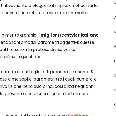
stintivamente a eleggere il migliore nel portarla
 bisogno di decretare un vincitore una volta
in merito a chi sia il
miglior freestyler italiano
,
rendo fantomatici parametri oggettivi; queste
battito senza la pretesa di risolverlo,
 più sulla questione.
e il campo di battaglia e di prendere in esame
3
 base a molteplici parametri tra i quali: numero e
ivoluzione nella disciplina, costanza negli anni,
do presente che alcuni di questi fattori sono
 esame dei tre artisti: essi sono
Shekkero
,