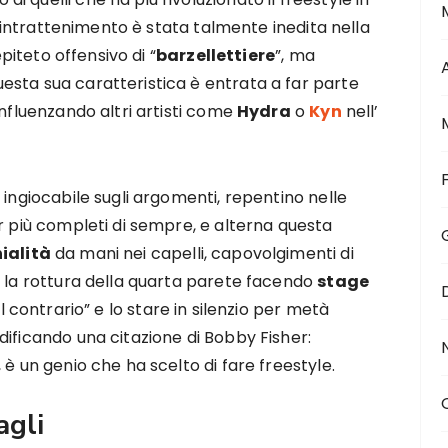
l’ intrattenimento è stata talmente inedita nella
epiteto offensivo di “
barzellettiere
”, ma
sta sua caratteristica è entrata a far parte
influenzando altri artisti come
Hydra
o
Kyn
nell’
 ingiocabile sugli argomenti, repentino nelle
r più completi di sempre, e alterna questa
ialità
da mani nei capelli, capovolgimenti di
e la rottura della quarta parete facendo
stage
al contrario” e lo stare in silenzio per metà
dificando una citazione di Bobby Fisher:
 è un genio che ha scelto di fare freestyle.
agli