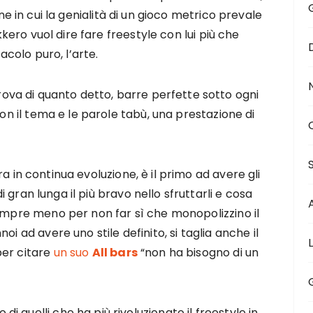
one in cui la genialità di un gioco metrico prevale
ekkero vuol dire fare freestyle con lui più che
tacolo puro, l’arte.
prova di quanto detto, barre perfette sotto ogni
con il tema e le parole tabù, una prestazione di
a in continua evoluzione, è il primo ad avere gli
i gran lunga il più bravo nello sfruttarli e cosa
sempre meno per non far sì che monopolizzino il
i ad avere uno stile definito, si taglia anche il
per citare
un suo
All bars
“non ha bisogno di un
 quelli che ha più rivoluzionato il freestyle in