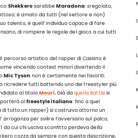
tico
Shekkero
sarebbe
Maradona
: sregolato,
ttoso; è amato da tutti (nel settore e non)
o talento, è quell’ individuo capace di fare
sano, di rompere le regole del gioco a cui tutti
il percorso artistico del rapper di Cassino è
nome vincendo contest minori divertendo il
do
Mic Tyson
non è certamente nei favoriti.
a ricredere tutti battendo uno dei freestyler più
ndidato al titolo
Mouri
.
Già da
quella Battle
si
 porterà al
freestyle italiano
: fino a quel
di tutto un rapper) si costruiva attorno un
’ arroganza per svilire l’avversario sul palco,
 1 da cui chi usciva sconfitto perdeva della
Shekkero cozza da sempre con questa descrizione,