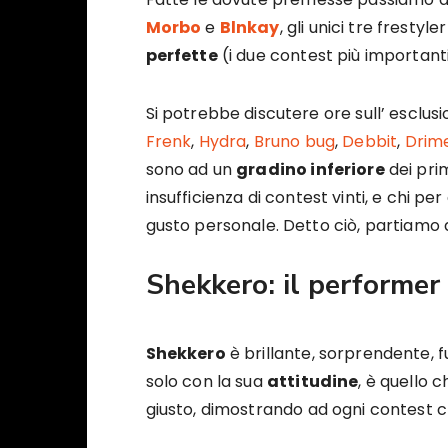
Morbo
e
Blnkay
, gli unici tre frestyle
perfette
(i due contest più importanti 
Si potrebbe discutere ore sull’ esclus
Frenk
,
Hydra
,
Bruno bug
,
Debbit
,
Drim
sono ad un
gradino inferiore
dei prim
insufficienza di contest vinti, e chi p
gusto personale. Detto ciò, partiamo d
Shekkero: il performer
Shekkero
è brillante, sorprendente, fu
solo con la sua
attitudine
, è quello 
giusto, dimostrando ad ogni contest 