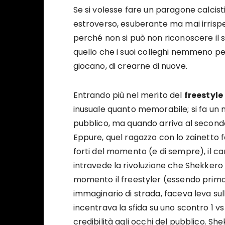
Se si volesse fare un paragone calcis
estroverso, esuberante ma mai irrispe
perché non si può non riconoscere il su
quello che i suoi colleghi nemmeno pen
giocano, di crearne di nuove.
Entrando più nel merito del
freestyle
inusuale quanto memorabile; si fa un 
pubblico, ma quando arriva al secon
Eppure, quel ragazzo con lo zainetto f
forti del momento (e di sempre), il ca
intravede la rivoluzione che Shekkero
momento il freestyler (essendo prima 
immaginario di strada, faceva leva sull
incentrava la sfida su uno scontro 1 vs
credibilità agli occhi del pubblico. 