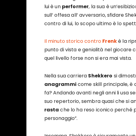
lui è un
performer
, la sua è un’esibizi
sull’ offesa all’ avversario, sfidare Sh
contro di lui, lo scopo ultimo è lo spet
Il minuto storico contro
Frenk
è la ri
punto di vista e genialità nel giocare 
quel livello forse non si era mai vista.
Nella sua carriera
Shekkero
si dimostr
anagrammi
come skill principale, è d
fa? Andando avanti negli anni li usa 
suo repertorio, sembra quasi che si anno
rasta
che lo ha reso iconico perché 
personaggio”.
Insomma, Shekkero è sicuramente uno di