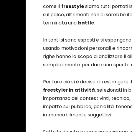
come il
freestyle
siamo tutti portati i
sul palco, altrimenti non ci sarebbe il
terminata una
battle
.
In tanti si sono esposti e si espongono 
usando motivazioni personali e rincor
righe hanno lo scopo di analizzare il di
semplicemente per dare uno spunto in
Per fare ciò si è deciso di restringer
freestyler in attività
, selezionati in
importanza dei contest vinti, tecnica, r
impatto sul pubblico, genialità; tenen
immancabilmente soggettivi.
Fatte le dovute premesse passiamo all’