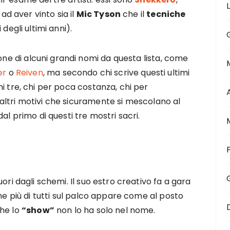
r ad aver vinto sia il
Mic Tyson
che il
tecniche
degli ultimi anni).
ione di alcuni grandi nomi da questa lista, come
er
o
Reiven
, ma secondo chi scrive questi ultimi
i tre, chi per poca costanza, chi per
er altri motivi che sicuramente si mescolano al
al primo di questi tre mostri sacri.
ori dagli schemi. Il suo estro creativo fa a gara
che più di tutti sul palco appare come al posto
che lo
“show”
non lo ha solo nel nome.