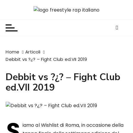
S
a
Freestyle Rap Italiano
Il sito principale sulla disciplina
l
t
a
a
l
Home
Articoli
c
Debbit vs ?¿? – Fight Club ed.VII 2019
o
n
Debbit vs ?¿? – Fight Club
t
ed.VII 2019
e
n
u
t
o
S
iamo al Wishlist di Roma, in occasione della