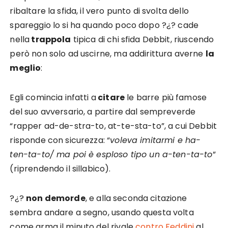
ribaltare la sfida, il vero punto di svolta dello
spareggio lo si ha quando poco dopo ?¿? cade
nella
trappola
tipica di chi sfida Debbit, riuscendo
però non solo ad uscirne, ma addirittura averne
la
meglio
:
Egli comincia infatti a
citare
le barre più famose
del suo avversario, a partire dal sempreverde
“rapper ad-de-stra-to, at-te-sta-to”, a cui Debbit
risponde con sicurezza: “
voleva imitarmi e ha-
ten-ta-to/ ma poi è esploso tipo un a-ten-ta-to
”
(riprendendo il sillabico).
?¿?
non demorde
, e alla seconda citazione
sembra andare a segno, usando questa volta
come arma il minuto del rivale
contro Feddini
al