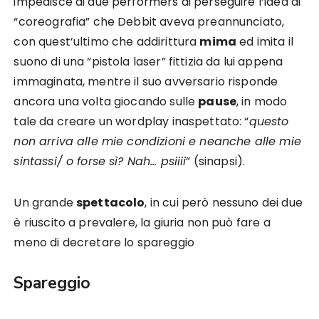
impedisce ai due performers di perseguire l’idea di
“coreografia” che Debbit aveva preannunciato,
con quest’ultimo che addirittura
mima
ed imita il
suono di una “pistola laser” fittizia da lui appena
immaginata, mentre il suo avversario risponde
ancora una volta giocando sulle
pause
, in modo
tale da creare un wordplay inaspettato: “
questo
non arriva alle mie condizioni e neanche alle mie
sintassi/ o forse sì? Nah… psiiii
” (sinapsi).
Un grande
spettacolo
, in cui però nessuno dei due
è riuscito a prevalere, la giuria non può fare a
meno di decretare lo spareggio
Spareggio