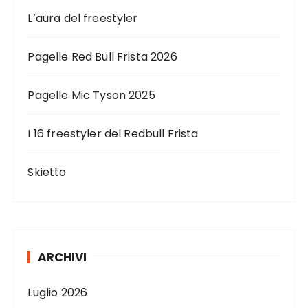
i
L’aura del freestyler
a
r
Pagelle Red Bull Frista 2026
t
i
Pagelle Mic Tyson 2025
c
I 16 freestyler del Redbull Frista
o
l
Skietto
i
ARCHIVI
Luglio 2026