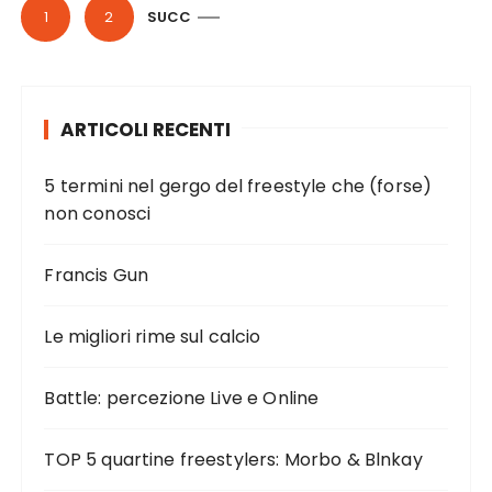
P
1
2
SUCC
a
g
i
ARTICOLI RECENTI
n
a
5 termini nel gergo del freestyle che (forse)
z
non conosci
i
o
Francis Gun
n
e
Le migliori rime sul calcio
d
Battle: percezione Live e Online
e
g
TOP 5 quartine freestylers: Morbo & Blnkay
l