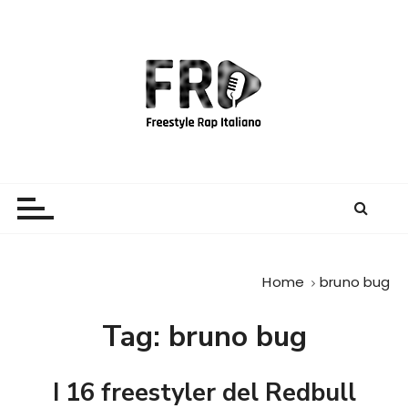
S
a
l
t
a
a
l
c
Freestyle Rap Italiano
Il sito principale sulla disciplina
o
n
t
e
Home
bruno bug
n
u
Tag:
bruno bug
t
o
I 16 freestyler del Redbull