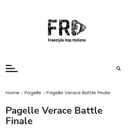
S
a
l
t
a
a
l
c
Freestyle Rap Italiano
Il sito principale sulla disciplina
o
n
t
e
Home
Pagelle
Pagelle Verace Battle Finale
n
u
Pagelle Verace Battle
t
o
Finale