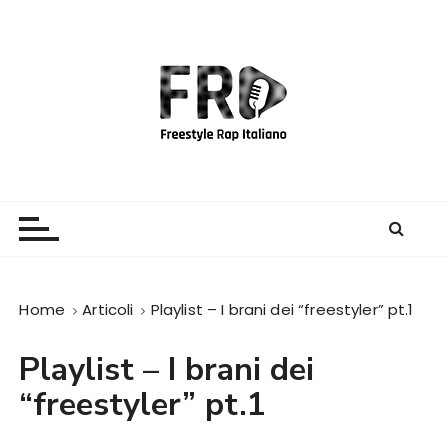
S
a
l
t
a
a
l
c
Freestyle Rap Italiano
Il sito principale sulla disciplina
o
n
t
e
Home
Articoli
Playlist – I brani dei “freestyler” pt.1
n
u
Playlist – I brani dei
t
o
“freestyler” pt.1