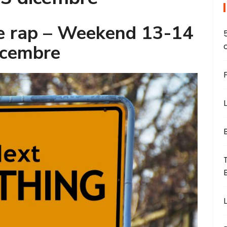
yle rap – Weekend 13-14
icembre
L