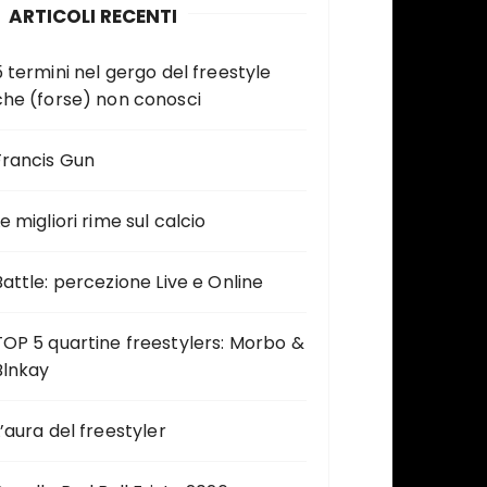
ARTICOLI RECENTI
5 termini nel gergo del freestyle
che (forse) non conosci
Francis Gun
e migliori rime sul calcio
Battle: percezione Live e Online
TOP 5 quartine freestylers: Morbo &
Blnkay
L’aura del freestyler