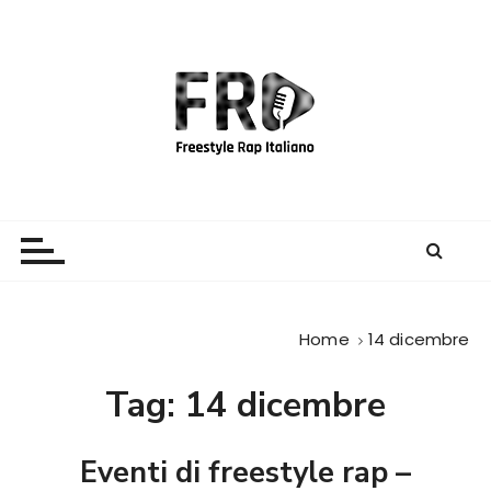
S
a
l
t
a
a
l
c
Freestyle Rap Italiano
Il sito principale sulla disciplina
o
n
t
e
Home
14 dicembre
n
u
Tag:
14 dicembre
t
o
Eventi di freestyle rap –