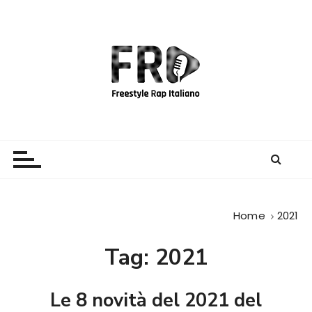
S
a
l
t
a
a
l
c
Freestyle Rap Italiano
Il sito principale sulla disciplina
o
n
t
e
Home
2021
n
u
Tag:
2021
t
o
Le 8 novità del 2021 del