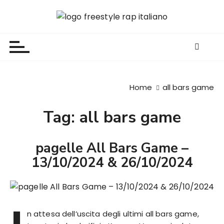
S
a
Freestyle Rap Italiano
Il sito principale sulla disciplina
l
t
a
a
l
Home
all bars game
c
o
Tag:
all bars game
n
t
e
pagelle All Bars Game –
n
13/10/2024 & 26/10/2024
u
t
o
n attesa dell’uscita degli ultimi all bars game,